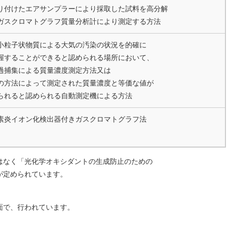
り付けたエアサンプラーにより採取した試料を高分解
ガスクロマトグラフ質量分析計により測定する方法
小粒子状物質による大気の汚染の状況を的確に
握することができると認められる場所において、
過捕集による質量濃度測定方法又は
の方法によって測定された質量濃度と等価な値が
られると認められる自動測定機による方法
素炎イオン化検出器付きガスクロマトグラフ法
はなく「光化学オキシダントの生成防止のための
が定められています。
面で、行われています。