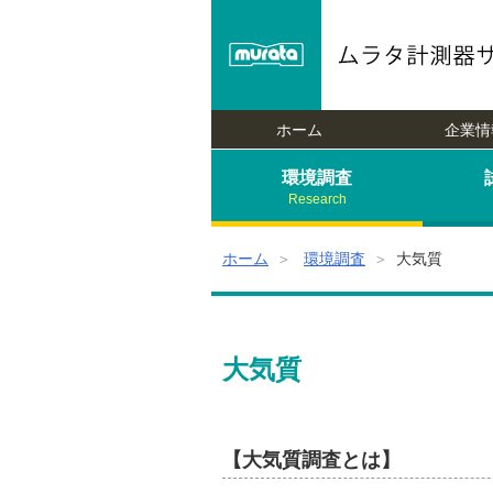
murata
ムラタ計測器サービス
ホーム
企業情
環境調査
Research
ホーム
＞
環境調査
＞
大気質
大気質
【大気質調査とは】