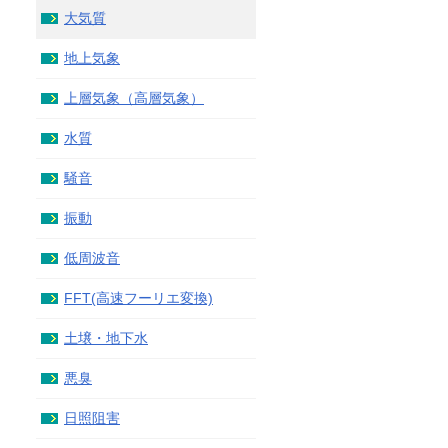
大気質
地上気象
上層気象（高層気象）
水質
騒音
振動
低周波音
FFT(高速フーリエ変換)
土壌・地下水
悪臭
日照阻害