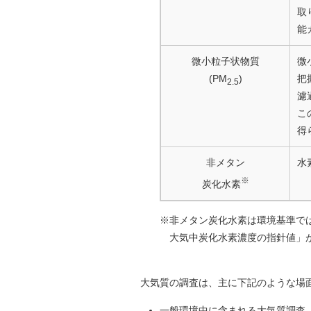
取
能
微小粒子状物質
微
(PM
)
把
2.5
濾
こ
得
非メタン
水
※
炭化水素
※非メタン炭化水素は環境基準で
大気中炭化水素濃度の指針値」
大気質の調査は、主に下記のような場
一般環境中に含まれる大気質調査