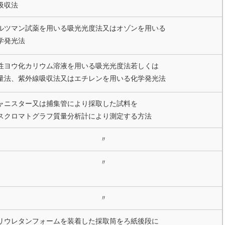
吸収法
ルツマン試薬を用いる吸光光度法又はオゾンを用いる
学発光法
性ヨウ化カリウム溶液を用いる吸光光度法若しくは
量法、紫外線吸収法又はエチレンを用いる化学発光法
ャニスター又は捕集管により採取した試料を
スクロマトグラフ質量分析計により測定する方法
〃
〃
〃
リウレタンフォームを装着した採取筒をろ紙後段に