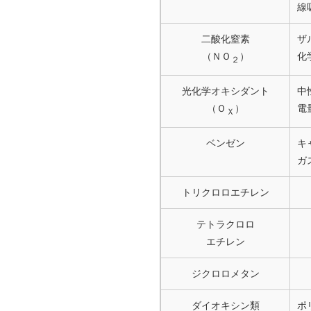
線
二酸化窒素
ザ
（ＮＯ
）
化
２
光化学オキシダント
中
（Ｏ
）
電
Ｘ
ベンゼン
キ
ガ
トリクロロエチレン
テトラクロロ
エチレン
ジクロロメタン
ダイオキシン類
ポ