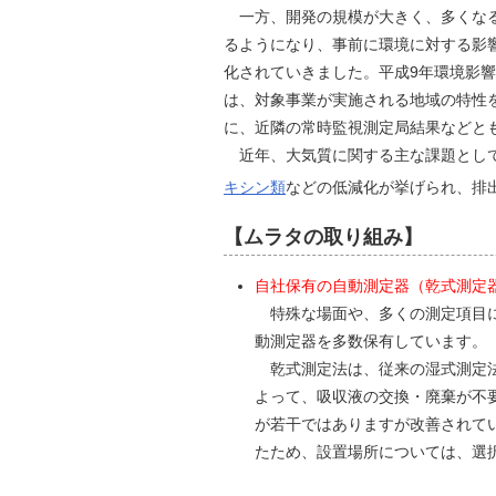
一方、開発の規模が大きく、多くなる
るようになり、事前に環境に対する影
化されていきました。平成9年環境影
は、対象事業が実施される地域の特性
に、近隣の常時監視測定局結果などと
近年、大気質に関する主な課題とし
キシン類
などの低減化が挙げられ、排
【ムラタの取り組み】
自社保有の自動測定器（乾式測定
特殊な場面や、多くの測定項目に
動測定器を多数保有しています。
乾式測定法は、従来の湿式測定法
よって、吸収液の交換・廃棄が不
が若干ではありますが改善されて
たため、設置場所については、選