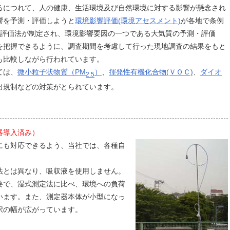
につれて、人の健康、生活環境及び自然環境に対する影響が懸念され
響を予測・評価しようと
環境影響評価(環境アセスメント)
が各地で条例
響評価法が制定され、環境影響要因の一つである大気質の予測・評価
を把握できるように、調査期間を考慮して行った現地調査の結果をもと
も比較しながら行われています。
ては、
微小粒子状物質（PM
）
、
揮発性有機化合物(ＶＯＣ)
、
ダイオ
2.5
出規制などの対策がとられています。
器導入済み）
も対応できるよう、当社では、各種自
とは異なり、吸収液を使用しません。
要で、湿式測定法に比べ、環境への負荷
います。また、測定器本体が小型になっ
択の幅が広がっています。